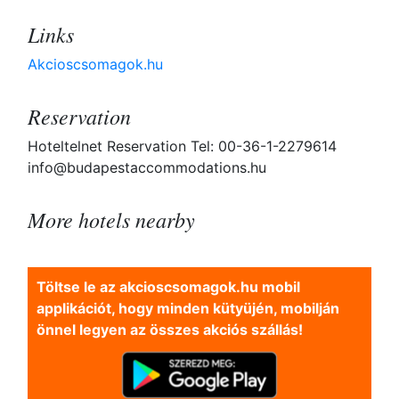
Links
Akcioscsomagok.hu
Reservation
Hoteltelnet Reservation Tel: 00-36-1-2279614
info@budapestaccommodations.hu
More hotels nearby
Töltse le az akcioscsomagok.hu mobil
applikációt, hogy minden kütyüjén, mobilján
önnel legyen az összes akciós szállás!