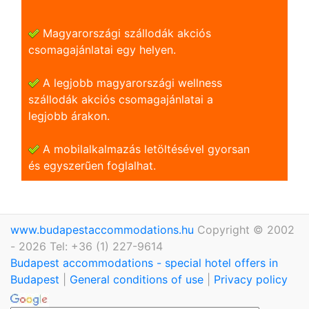
Magyarországi szállodák akciós
csomagajánlatai egy helyen.
A legjobb magyarországi wellness
szállodák akciós csomagajánlatai a
legjobb árakon.
A mobilalkalmazás letöltésével gyorsan
és egyszerũen foglalhat.
www.budapestaccommodations.hu
Copyright © 2002
- 2026 Tel: +36 (1) 227-9614
Budapest accommodations - special hotel offers in
Budapest
|
General conditions of use
|
Privacy policy