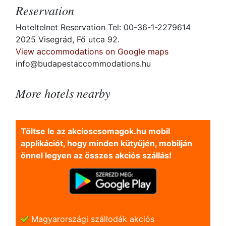
Reservation
Hoteltelnet Reservation Tel: 00-36-1-2279614
2025 Visegrád, Fő utca 92.
View accommodations on Google maps
info@budapestaccommodations.hu
More hotels nearby
Töltse le az akcioscsomagok.hu mobil
applikációt, hogy minden kütyüjén, mobilján
önnel legyen az összes akciós szállás!
Magyarországi szállodák akciós