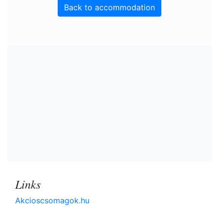
Back to accommodation
Links
Akcioscsomagok.hu