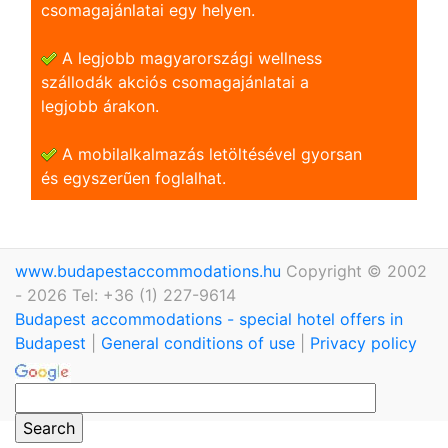
csomagajánlatai egy helyen.
A legjobb magyarországi wellness
szállodák akciós csomagajánlatai a
legjobb árakon.
A mobilalkalmazás letöltésével gyorsan
és egyszerũen foglalhat.
www.budapestaccommodations.hu
Copyright © 2002
- 2026 Tel: +36 (1) 227-9614
Budapest accommodations - special hotel offers in
Budapest
|
General conditions of use
|
Privacy policy