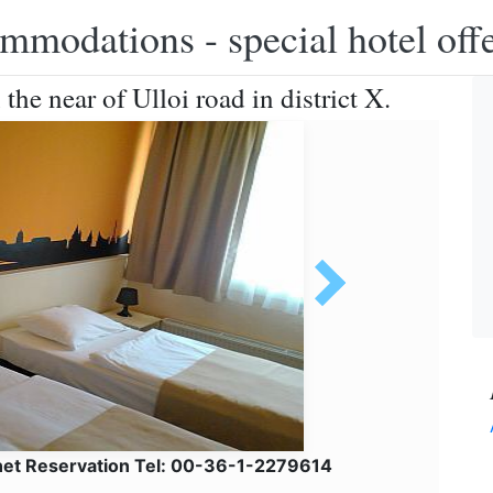
modations - special hotel off
he near of Ulloi road in district X.
net Reservation Tel: 00-36-1-2279614