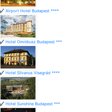
✔️ Airport Hotel Budapest ****
✔️ Hotel Omnibusz Budapest ***
✔️ Hotel Silvanus Visegrád ****
✔️ Hotel Sunshine Budapest ***