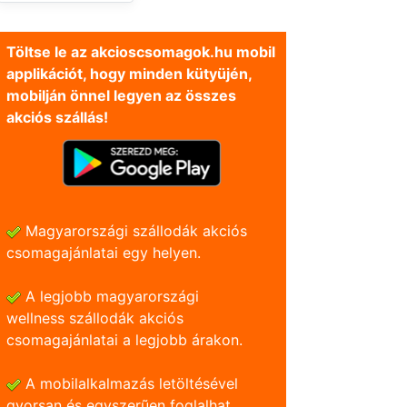
Töltse le az akcioscsomagok.hu mobil
applikációt, hogy minden kütyüjén,
mobilján önnel legyen az összes
akciós szállás!
Magyarországi szállodák akciós
csomagajánlatai egy helyen.
A legjobb magyarországi
wellness szállodák akciós
csomagajánlatai a legjobb árakon.
A mobilalkalmazás letöltésével
gyorsan és egyszerũen foglalhat.