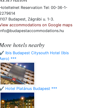
Hoteltelnet Reservation Tel: 00-36-1-
2279614
1107 Budapest, Zágrábi u. 1-3.
View accommodations on Google maps
info@budapestaccommodations.hu
More hotels nearby
✔️ Ibis Budapest Citysouth Hotel (Ibis
Aero) ***
✔️ Hotel Platánus Budapest ***