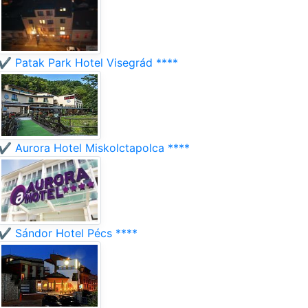
✔️ Patak Park Hotel Visegrád ****
✔️ Aurora Hotel Miskolctapolca ****
✔️ Sándor Hotel Pécs ****