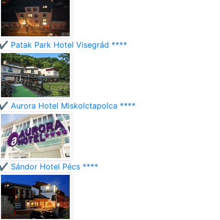
✔️ Patak Park Hotel Visegrád ****
✔️ Aurora Hotel Miskolctapolca ****
✔️ Sándor Hotel Pécs ****