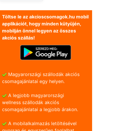
Töltse le az akcioscsomagok.hu mobil
applikációt, hogy minden kütyüjén,
mobilján önnel legyen az összes
akciós szállás!
Magyarországi szállodák akciós
csomagajánlatai egy helyen.
A legjobb magyarországi
wellness szállodák akciós
csomagajánlatai a legjobb árakon.
A mobilalkalmazás letöltésével
gyorsan és egyszerũen foglalhat.