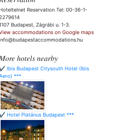
Hoteltelnet Reservation Tel: 00-36-1-
2279614
1107 Budapest, Zágrábi u. 1-3.
View accommodations on Google maps
info@budapestaccommodations.hu
More hotels nearby
✔️ Ibis Budapest Citysouth Hotel (Ibis
Aero) ***
✔️ Hotel Platánus Budapest ***