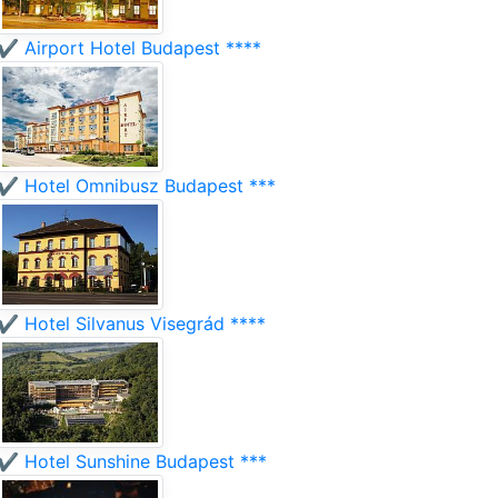
✔️ Airport Hotel Budapest ****
✔️ Hotel Omnibusz Budapest ***
✔️ Hotel Silvanus Visegrád ****
✔️ Hotel Sunshine Budapest ***