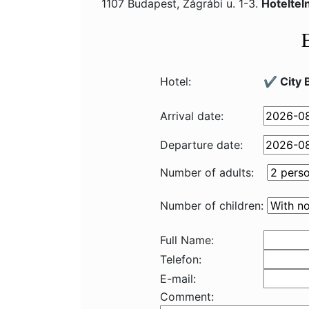
1107 Budapest, Zágrábi u. 1-3.
Hoteltel
Hotel:
✔️ City 
Arrival date:
Departure date:
Number of adults:
Number of children:
Full Name:
Telefon:
E-mail:
Comment: