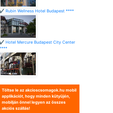
✔️ Rubin Wellness Hotel Budapest ****
✔️ Hotel Mercure Budapest City Center
****
Töltse le az akcioscsomagok.hu mobil
applikációt, hogy minden kütyüjén,
mobilján önnel legyen az összes
akciós szállás!