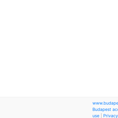
www.budape
Budapest ac
use
|
Privacy