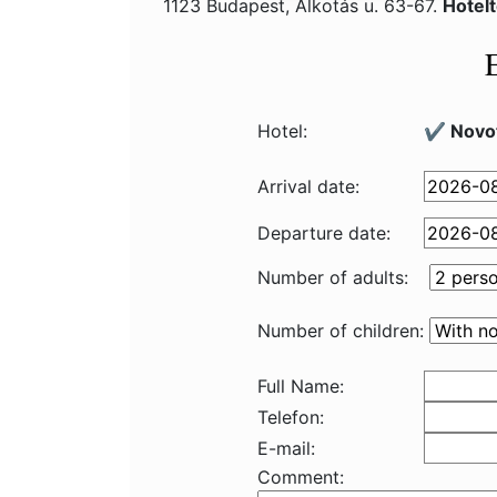
1123 Budapest, Alkotás u. 63-67.
Hotel
Hotel:
✔️ Novot
Arrival date:
Departure date:
Number of adults:
Number of children:
Full Name:
Telefon:
E-mail:
Comment: