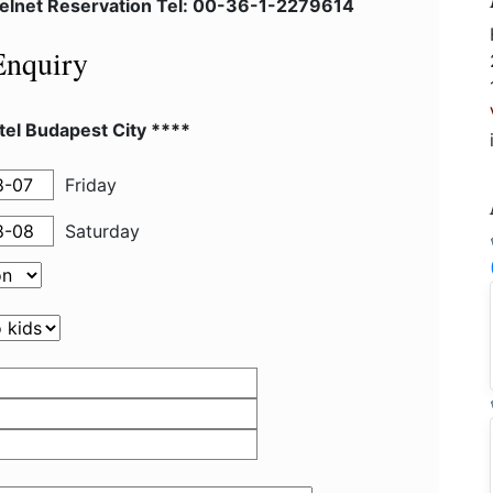
telnet Reservation Tel: 00-36-1-2279614
Enquiry
el Budapest City ****
Friday
Saturday