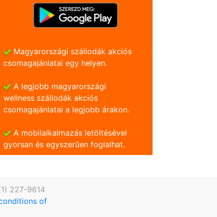
Magyarországi szállodák akciós
csomagajánlatai egy helyen.
A legjobb magyarországi
wellness szállodák akciós
csomagajánlatai a legjobb árakon.
A mobilalkalmazás letöltésével
gyorsan és egyszerũen foglalhat.
(1) 227-9614
conditions of