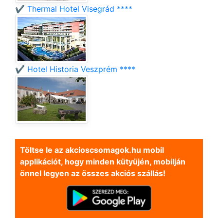
✔️ Thermal Hotel Visegrád ****
✔️ Hotel Historia Veszprém ****
Töltse le az akcioscsomagok.hu mobil
applikációt, hogy minden kütyüjén, mobilján
önnel legyen az összes akciós szállás!