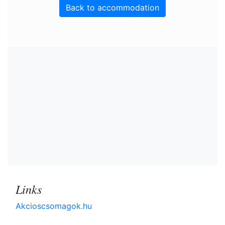
Back to accommodation
Links
Akcioscsomagok.hu