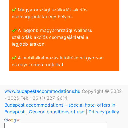
Magyarországi szállodák akciós
csomagajánlatai egy helyen.
A legjobb magyarországi wellness
szállodák akciós csomagajánlatai a
legjobb árakon.
A mobilalkalmazás letöltésével gyorsan
és egyszerũen foglalhat.
www.budapestaccommodations.hu
Copyright © 2002
- 2026 Tel: +36 (1) 227-9614
Budapest accommodations - special hotel offers in
Budapest
|
General conditions of use
|
Privacy policy