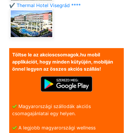
✔️ Thermal Hotel Visegrád ****
Töltse le az akcioscsomagok.hu mobil
applikációt, hogy minden kütyüjén, mobilján
önnel legyen az összes akciós szállás!
Magyarországi szállodák akciós
csomagajánlatai egy helyen.
A legjobb magyarországi wellness