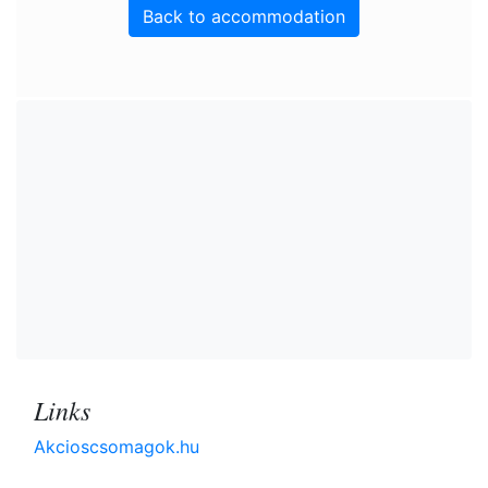
Back to accommodation
Links
Akcioscsomagok.hu