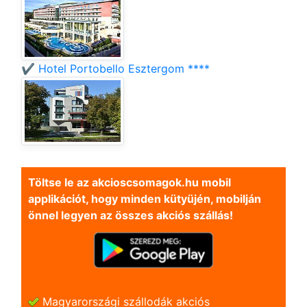
✔️ Hotel Portobello Esztergom ****
Töltse le az akcioscsomagok.hu mobil
applikációt, hogy minden kütyüjén, mobilján
önnel legyen az összes akciós szállás!
Magyarországi szállodák akciós