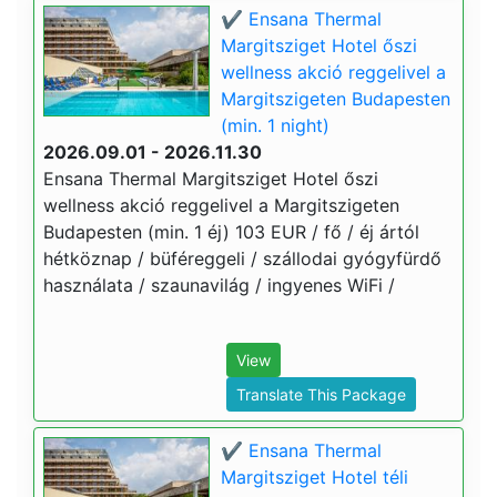
✔️ Ensana Thermal
Margitsziget Hotel őszi
wellness akció reggelivel a
Margitszigeten Budapesten
(min. 1 night)
2026.09.01 - 2026.11.30
Ensana Thermal Margitsziget Hotel őszi
wellness akció reggelivel a Margitszigeten
Budapesten (min. 1 éj) 103 EUR / fő / éj ártól
hétköznap / büféreggeli / szállodai gyógyfürdő
használata / szaunavilág / ingyenes WiFi /
View
Translate This Package
✔️ Ensana Thermal
Margitsziget Hotel téli