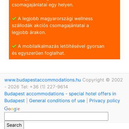
csomagajánlatai egy helyen.
A legjobb magyarországi wellness
szállodák akciós csomagajánlatai a
legjobb árakon.
A mobilalkalmazás letöltésével gyorsan
és egyszerũen foglalhat.
www.budapestaccommodations.hu
Copyright © 2002
- 2026 Tel: +36 (1) 227-9614
Budapest accommodations - special hotel offers in
Budapest
|
General conditions of use
|
Privacy policy