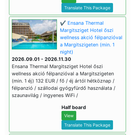
Translate This Package
✔️ Ensana Thermal
Margitsziget Hotel őszi
wellness akció félpanzióval
a Margitszigeten (min. 1
night)
2026.09.01 - 2026.11.30
Ensana Thermal Margitsziget Hotel őszi
wellness akció félpanzióval a Margitszigeten
(min. 1 éj) 132 EUR / fő / éj ártól hétköznap /
félpanzió / szállodai gyógyfürdő használata /
szaunavilág / ingyenes WiFi /
Half board
View
Translate This Package