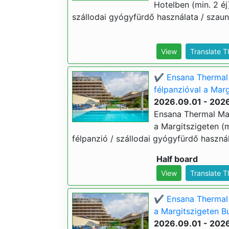
Hotelben (min. 2 éj
szállodai gyógyfürdő használata / szauna
View
Translate 
✔️ Ensana Thermal 
félpanzióval a Marg
2026.09.01 - 2026
Ensana Thermal Mar
a Margitszigeten (m
félpanzió / szállodai gyógyfürdő használ
Half board
View
Translate 
✔️ Ensana Thermal 
a Margitszigeten Bu
2026.09.01 - 2026