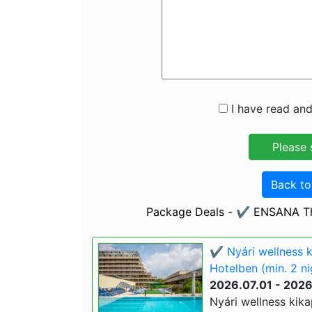
I have read and
Back t
Package Deals - ✔️ ENSANA Th
✔️ Nyári wellness 
Hotelben (min. 2 ni
2026.07.01 - 202
Nyári wellness kik