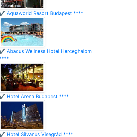
✔️ Aquaworld Resort Budapest ****
✔️ Abacus Wellness Hotel Herceghalom
****
✔️ Hotel Arena Budapest ****
✔️ Hotel Silvanus Visegrád ****