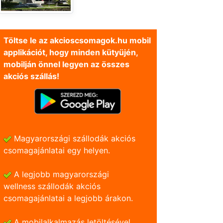
Töltse le az akcioscsomagok.hu mobil
applikációt, hogy minden kütyüjén,
mobilján önnel legyen az összes
akciós szállás!
Magyarországi szállodák akciós
csomagajánlatai egy helyen.
A legjobb magyarországi
wellness szállodák akciós
csomagajánlatai a legjobb árakon.
A mobilalkalmazás letöltésével