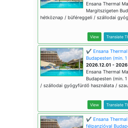
Ensana Thermal Marg
Margitszigeten Buda
hétköznap / büféreggeli / szállodai gyóg
View
Translate 
✔️ Ensana Thermal M
Budapesten (min. 1 
2026.12.01 - 2026
Ensana Thermal Marg
Budapesten (min. 1 
/ szállodai gyógyfürdő használata / szau
View
Translate 
✔️ Ensana Thermal 
félpanzióval Budape