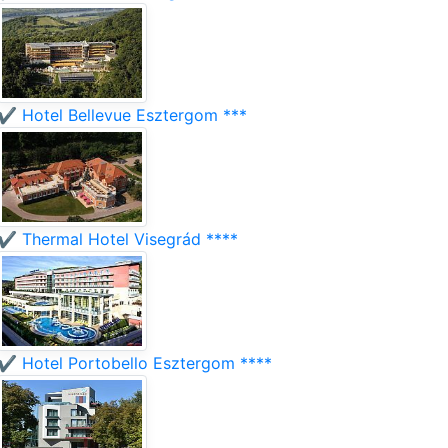
✔️ Hotel Bellevue Esztergom ***
✔️ Thermal Hotel Visegrád ****
✔️ Hotel Portobello Esztergom ****