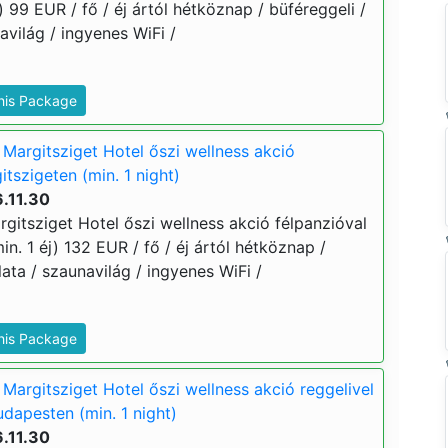
) 99 EUR / fő / éj ártól hétköznap / büféreggeli /
világ / ingyenes WiFi /
This Package
Margitsziget Hotel őszi wellness akció
itszigeten (min. 1 night)
.11.30
gitsziget Hotel őszi wellness akció félpanzióval
in. 1 éj) 132 EUR / fő / éj ártól hétköznap /
ata / szaunavilág / ingyenes WiFi /
This Package
Margitsziget Hotel őszi wellness akció reggelivel
dapesten (min. 1 night)
.11.30