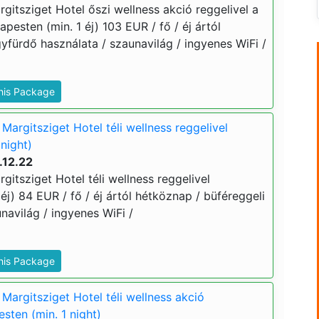
itsziget Hotel őszi wellness akció reggelivel a
pesten (min. 1 éj) 103 EUR / fő / éj ártól
yfürdő használata / szaunavilág / ingyenes WiFi /
This Package
argitsziget Hotel téli wellness reggelivel
night)
.12.22
itsziget Hotel téli wellness reggelivel
éj) 84 EUR / fő / éj ártól hétköznap / büféreggeli
navilág / ingyenes WiFi /
This Package
Margitsziget Hotel téli wellness akció
sten (min. 1 night)