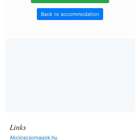
Back to accommodation
Links
Akcioscsomagok.hu