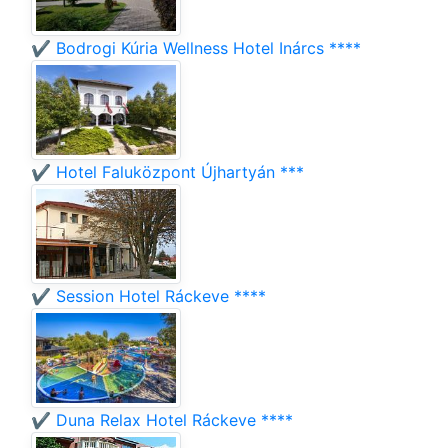
✔️ Bodrogi Kúria Wellness Hotel Inárcs ****
✔️ Hotel Faluközpont Újhartyán ***
✔️ Session Hotel Ráckeve ****
✔️ Duna Relax Hotel Ráckeve ****