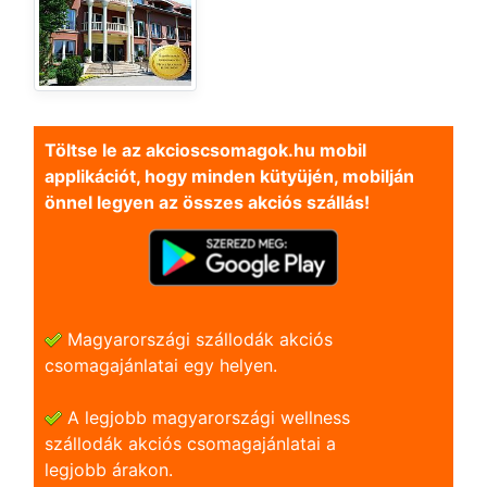
Töltse le az akcioscsomagok.hu mobil
applikációt, hogy minden kütyüjén, mobilján
önnel legyen az összes akciós szállás!
Magyarországi szállodák akciós
csomagajánlatai egy helyen.
A legjobb magyarországi wellness
szállodák akciós csomagajánlatai a
legjobb árakon.