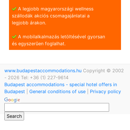
A legjobb magyarországi wellness
szállodák akciós csomagajánlatai a
legjobb árakon.
A mobilalkalmazás letöltésével gyorsan
és egyszerũen foglalhat.
www.budapestaccommodations.hu
Copyright © 2002
- 2026 Tel: +36 (1) 227-9614
Budapest accommodations - special hotel offers in
Budapest
|
General conditions of use
|
Privacy policy