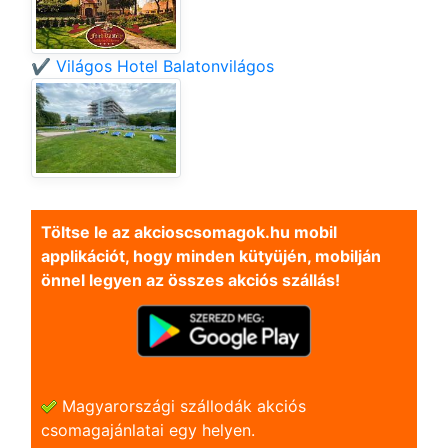
✔️ Világos Hotel Balatonvilágos
Töltse le az akcioscsomagok.hu mobil
applikációt, hogy minden kütyüjén, mobilján
önnel legyen az összes akciós szállás!
Magyarországi szállodák akciós
csomagajánlatai egy helyen.