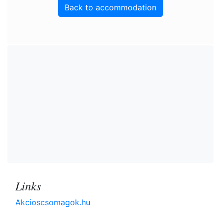
Back to accommodation
Links
Akcioscsomagok.hu