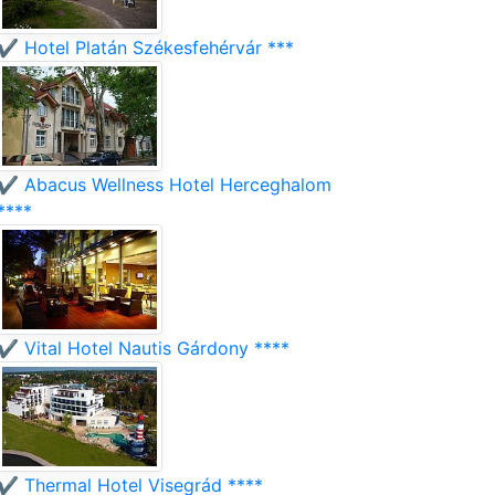
✔️ Hotel Platán Székesfehérvár ***
✔️ Abacus Wellness Hotel Herceghalom
****
✔️ Vital Hotel Nautis Gárdony ****
✔️ Thermal Hotel Visegrád ****