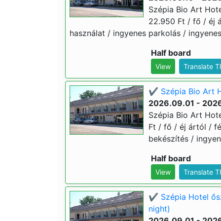
Szépia Bio Art Hot
22.950 Ft / fő / éj 
használat / ingyenes parkolás / ingyenes
Half board
View
Translate 
✔️ Szépia Bio Art H
2026.09.01 - 202
Szépia Bio Art Hote
Ft / fő / éj ártól /
bekészítés / ingyen
Half board
View
Translate 
✔️ Szépia Hotel ős
night)
2026.09.01 - 202