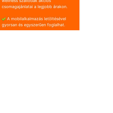
wellness szállodák akciós
csomagajánlatai a legjobb árakon.
A mobilalkalmazás letöltésével
gyorsan és egyszerũen foglalhat.