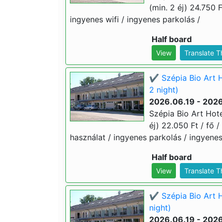
(min. 2 éj) 24.750 F
ingyenes wifi / ingyenes parkolás /
Half board
View
Translate 
✔️ Szépia Bio Art 
2 night)
2026.06.19 - 202
Szépia Bio Art Hot
éj) 22.050 Ft / fő /
használat / ingyenes parkolás / ingyenes
Half board
View
Translate 
✔️ Szépia Bio Art 
night)
2026.06.19 - 202