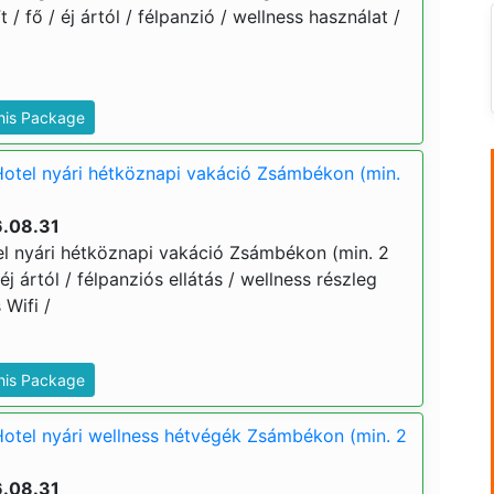
t / fő / éj ártól / félpanzió / wellness használat /
This Package
Hotel nyári hétköznapi vakáció Zsámbékon (min.
6.08.31
el nyári hétköznapi vakáció Zsámbékon (min. 2
 éj ártól / félpanziós ellátás / wellness részleg
 Wifi /
This Package
Hotel nyári wellness hétvégék Zsámbékon (min. 2
6.08.31