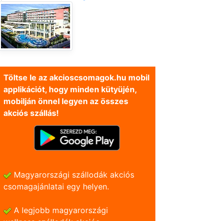
Töltse le az akcioscsomagok.hu mobil
applikációt, hogy minden kütyüjén,
mobilján önnel legyen az összes
akciós szállás!
Magyarországi szállodák akciós
csomagajánlatai egy helyen.
A legjobb magyarországi