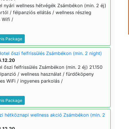
el nyári wellness hétvégék Zsámbékon (min. 2 éj)
ártól / félpanziós ellátás / wellness részleg
 Wifi /
This Package
otel őszi felfrissülés Zsámbékon (min. 2 night)
6.12.20
l őszi felfrissülés Zsámbékon (min. 2 éj) 21.150
 félpanzió / wellness használat / fürdőköpeny
es WiFi / ingyenes parkolás /
This Package
zi hétköznapi wellness akció Zsámbékon (min. 2
6.12.20