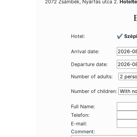
2072 Zsámbék, Nyárfás utca 2.
Hotelt
Hotel:
✔️ Szépi
Arrival date:
Departure date:
Number of adults:
Number of children:
Full Name:
Telefon:
E-mail:
Comment: