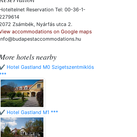
Hoteltelnet Reservation Tel: 00-36-1-
2279614
2072 Zsámbék, Nyárfás utca 2.
View accommodations on Google maps
info@budapestaccommodations.hu
More hotels nearby
✔️ Hotel Gastland M0 Szigetszentmiklós
***
✔️ Hotel Gastland M1 ***