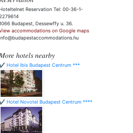
Hoteltelnet Reservation Tel: 00-36-1-
2279614
1066 Budapest, Dessewffy u. 36.
View accommodations on Google maps
info@budapestaccommodations.hu
More hotels nearby
✔️ Hotel Ibis Budapest Centrum ***
✔️ Hotel Novotel Budapest Centrum ****