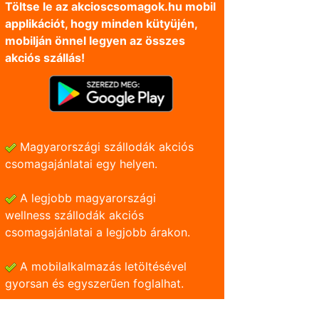
Töltse le az akcioscsomagok.hu mobil
applikációt, hogy minden kütyüjén,
mobilján önnel legyen az összes
akciós szállás!
Magyarországi szállodák akciós
csomagajánlatai egy helyen.
A legjobb magyarországi
wellness szállodák akciós
csomagajánlatai a legjobb árakon.
A mobilalkalmazás letöltésével
gyorsan és egyszerũen foglalhat.