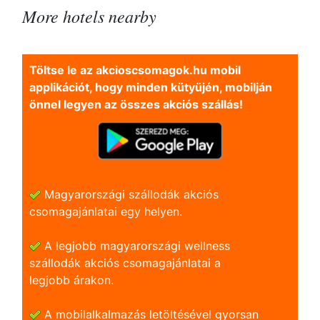
More hotels nearby
Töltse le az akcioscsomagok.hu mobil
applikációt, hogy minden kütyüjén, mobilján
önnel legyen az összes akciós szállás!
Magyarországi szállodák akciós
csomagajánlatai egy helyen.
A legjobb magyarországi wellness
szállodák akciós csomagajánlatai a
legjobb árakon.
A mobilalkalmazás letöltésével gyorsan