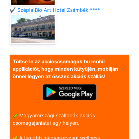
✔️ Szépia Bio Art Hotel Zsámbék ****
Töltse le az akcioscsomagok.hu mobil
applikációt, hogy minden kütyüjén, mobilján
önnel legyen az összes akciós szállás!
Magyarországi szállodák akciós
csomagajánlatai egy helyen.
A legjobb magyarországi wellness