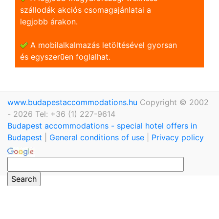
szállodák akciós csomagajánlatai a
legjobb árakon.
A mobilalkalmazás letöltésével gyorsan
és egyszerũen foglalhat.
www.budapestaccommodations.hu
Copyright © 2002
- 2026 Tel: +36 (1) 227-9614
Budapest accommodations - special hotel offers in
Budapest
|
General conditions of use
|
Privacy policy