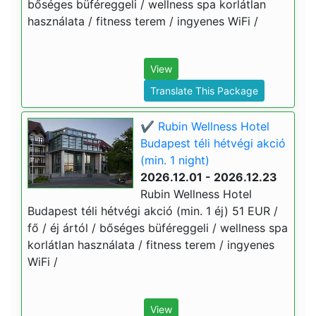
bőséges büféreggeli / wellness spa korlátlan
használata / fitness terem / ingyenes WiFi /
View
Translate This Package
✔️ Rubin Wellness Hotel
Budapest téli hétvégi akció
(min. 1 night)
2026.12.01 - 2026.12.23
Rubin Wellness Hotel
Budapest téli hétvégi akció (min. 1 éj) 51 EUR /
fő / éj ártól / bőséges büféreggeli / wellness spa
korlátlan használata / fitness terem / ingyenes
WiFi /
View