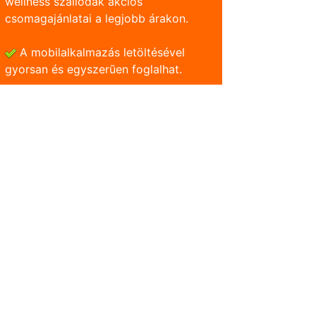
wellness szállodák akciós
csomagajánlatai a legjobb árakon.
A mobilalkalmazás letöltésével
gyorsan és egyszerũen foglalhat.