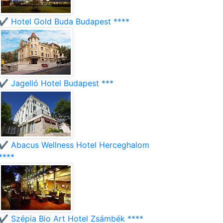
✔️ Hotel Gold Buda Budapest ****
✔️ Jagelló Hotel Budapest ***
✔️ Abacus Wellness Hotel Herceghalom
****
✔️ Szépia Bio Art Hotel Zsámbék ****