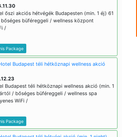
.11.30
l őszi akciós hétvégék Budapesten (min. 1 éj) 61
 / bőséges büféreggeli / wellness központ
i /
This Package
Hotel Budapest téli hétköznapi wellness akció
.12.23
l Budapest téli hétköznapi wellness akció (min. 1
j ártól / bőséges büféreggeli / wellness spa
gyenes WiFi /
This Package
otel Budapest téli hétvégi akció (min. 1 night)