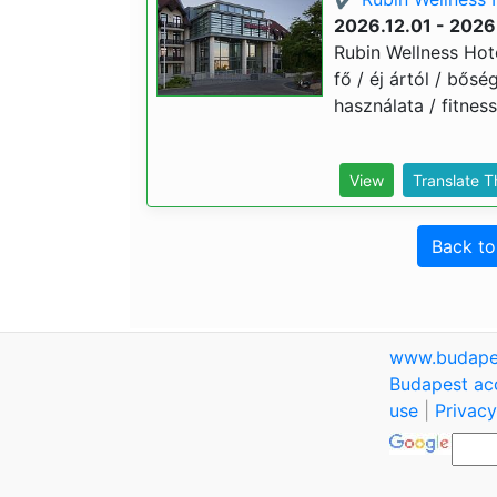
2026.12.01 - 2026
Rubin Wellness Hote
fő / éj ártól / bősé
használata / fitnes
View
Translate 
Back t
www.budape
Budapest ac
use
|
Privacy