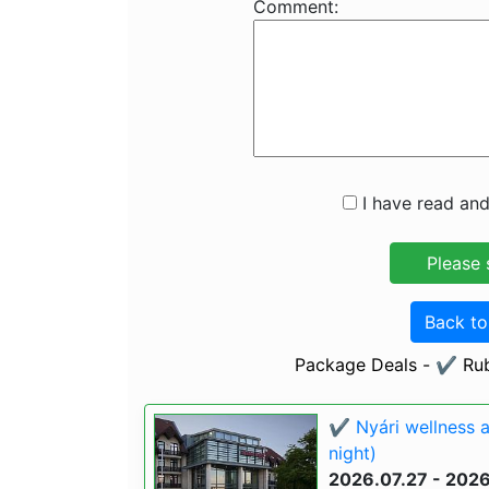
Comment:
I have read and
Back t
Package Deals - ✔️ Rub
✔️ Nyári wellness 
night)
2026.07.27 - 202