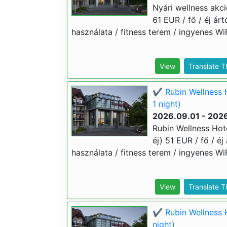
Nyári wellness akci
61 EUR / fő / éj ár
használata / fitness terem / ingyenes WiF
View
Translate 
✔️ Rubin Wellness 
1 night)
2026.09.01 - 2026
Rubin Wellness Hot
éj) 51 EUR / fő / é
használata / fitness terem / ingyenes WiF
View
Translate 
✔️ Rubin Wellness 
night)