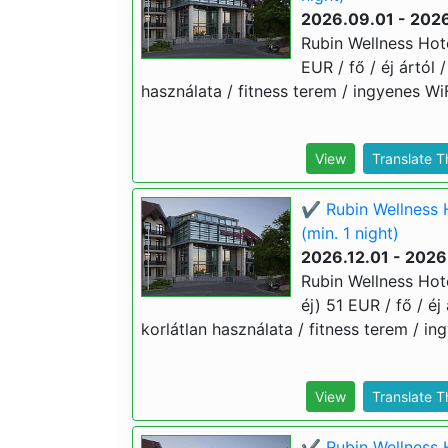
2026.09.01 - 2026
Rubin Wellness Hote
EUR / fő / éj ártól
használata / fitness terem / ingyenes WiF
View
Translate 
✔️ Rubin Wellness 
(min. 1 night)
2026.12.01 - 2026
Rubin Wellness Hote
éj) 51 EUR / fő / é
korlátlan használata / fitness terem / in
View
Translate 
✔️ Rubin Wellness H