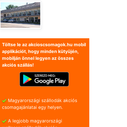
Töltse le az akcioscsomagok.hu mobil
applikációt, hogy minden kütyüjén,
mobilján önnel legyen az összes
akciós szállás!
Magyarországi szállodák akciós
csomagajánlatai egy helyen.
A legjobb magyarországi