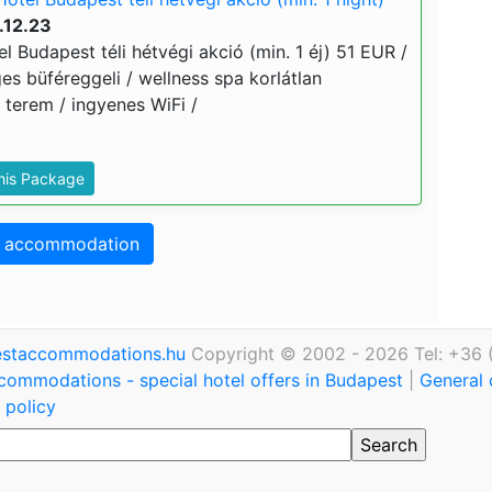
.12.23
l Budapest téli hétvégi akció (min. 1 éj) 51 EUR /
ges büféreggeli / wellness spa korlátlan
s terem / ingyenes WiFi /
This Package
o accommodation
staccommodations.hu
Copyright © 2002 - 2026 Tel: +36 
commodations - special hotel offers in Budapest
|
General 
 policy