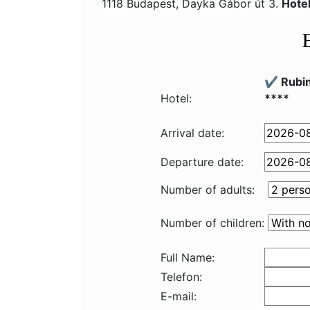
1118 Budapest, Dayka Gábor út 3.
Hote
✔️ Rubi
Hotel:
****
Arrival date:
Departure date:
Number of adults:
Number of children:
Full Name:
Telefon:
E-mail: