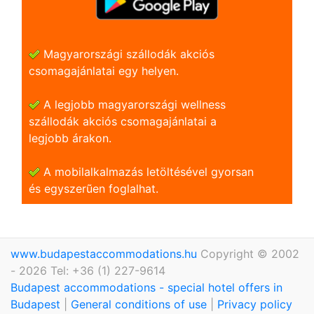
Magyarországi szállodák akciós
csomagajánlatai egy helyen.
A legjobb magyarországi wellness
szállodák akciós csomagajánlatai a
legjobb árakon.
A mobilalkalmazás letöltésével gyorsan
és egyszerũen foglalhat.
www.budapestaccommodations.hu
Copyright © 2002
- 2026 Tel: +36 (1) 227-9614
Budapest accommodations - special hotel offers in
Budapest
|
General conditions of use
|
Privacy policy