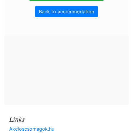
Back to accommodation
Links
Akcioscsomagok.hu