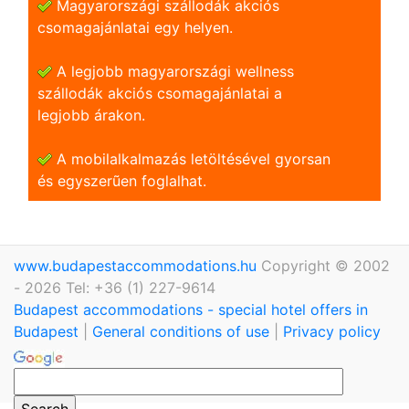
Magyarországi szállodák akciós
csomagajánlatai egy helyen.
A legjobb magyarországi wellness
szállodák akciós csomagajánlatai a
legjobb árakon.
A mobilalkalmazás letöltésével gyorsan
és egyszerũen foglalhat.
www.budapestaccommodations.hu
Copyright © 2002
- 2026 Tel: +36 (1) 227-9614
Budapest accommodations - special hotel offers in
Budapest
|
General conditions of use
|
Privacy policy