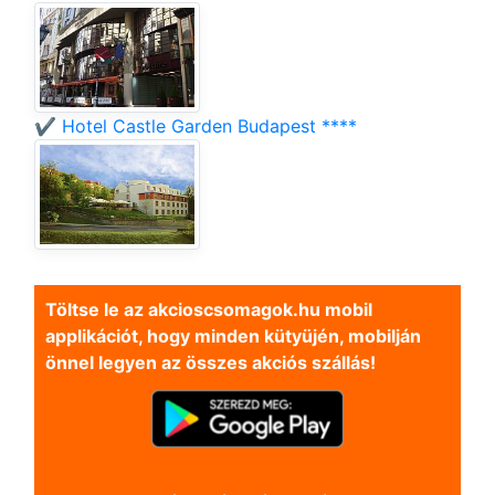
✔️ Hotel Castle Garden Budapest ****
Töltse le az akcioscsomagok.hu mobil
applikációt, hogy minden kütyüjén, mobilján
önnel legyen az összes akciós szállás!