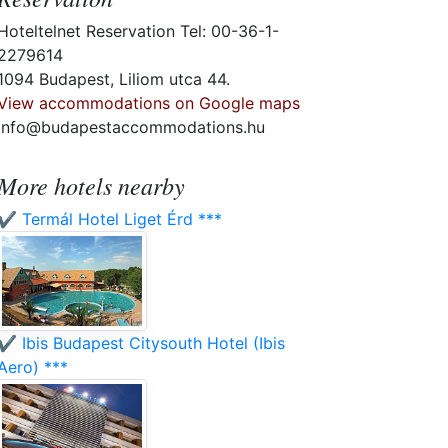
Hoteltelnet Reservation Tel: 00-36-1-
2279614
1094 Budapest, Liliom utca 44.
View accommodations on Google maps
info@budapestaccommodations.hu
More hotels nearby
✔️ Termál Hotel Liget Érd ***
✔️ Ibis Budapest Citysouth Hotel (Ibis
Aero) ***