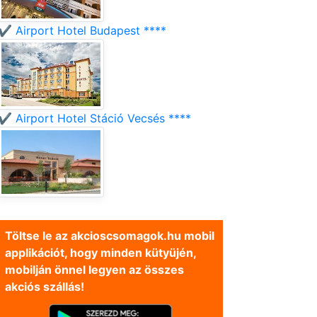
✔️ Airport Hotel Budapest ****
✔️ Airport Hotel Stáció Vecsés ****
Töltse le az akcioscsomagok.hu mobil
applikációt, hogy minden kütyüjén,
mobilján önnel legyen az összes
akciós szállás!