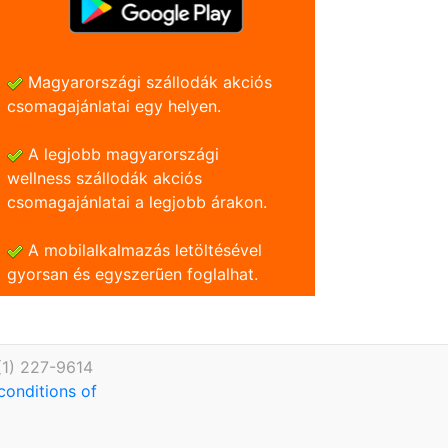
Magyarországi szállodák akciós
csomagajánlatai egy helyen.
A legjobb magyarországi
wellness szállodák akciós
csomagajánlatai a legjobb árakon.
A mobilalkalmazás letöltésével
gyorsan és egyszerũen foglalhat.
(1) 227-9614
conditions of