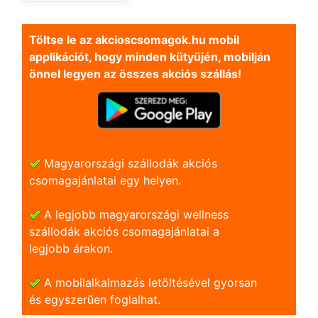
Töltse le az akcioscsomagok.hu mobil
applikációt, hogy minden kütyüjén, mobilján
önnel legyen az összes akciós szállás!
Magyarországi szállodák akciós
csomagajánlatai egy helyen.
A legjobb magyarországi wellness
szállodák akciós csomagajánlatai a
legjobb árakon.
A mobilalkalmazás letöltésével gyorsan
és egyszerũen foglalhat.