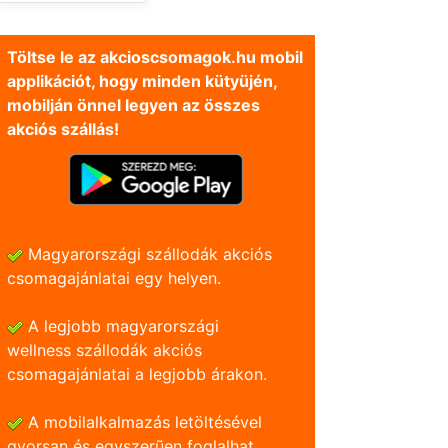
Töltse le az akcioscsomagok.hu mobil
applikációt, hogy minden kütyüjén,
mobilján önnel legyen az összes
akciós szállás!
Magyarországi szállodák akciós
csomagajánlatai egy helyen.
A legjobb magyarországi
wellness szállodák akciós
csomagajánlatai a legjobb árakon.
A mobilalkalmazás letöltésével
gyorsan és egyszerũen foglalhat.