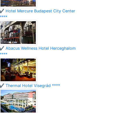
✔️ Hotel Mercure Budapest City Center
****
✔️ Abacus Wellness Hotel Herceghalom
****
✔️ Thermal Hotel Visegrád ****