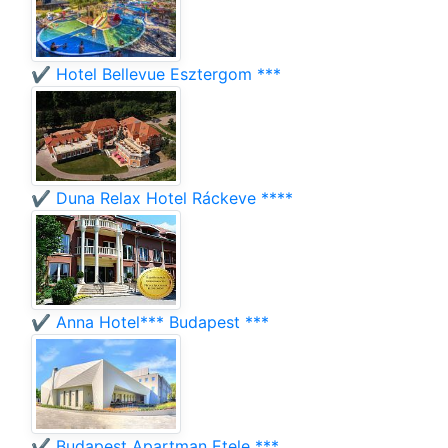
✔️ Hotel Bellevue Esztergom ***
✔️ Duna Relax Hotel Ráckeve ****
✔️ Anna Hotel*** Budapest ***
✔️ Budapest Apartman Etele ***