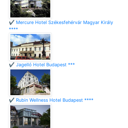
✔️ Mercure Hotel Székesfehérvár Magyar Király
****
✔️ Jagelló Hotel Budapest ***
✔️ Rubin Wellness Hotel Budapest ****