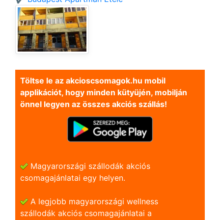
Töltse le az akcioscsomagok.hu mobil
applikációt, hogy minden kütyüjén, mobilján
önnel legyen az összes akciós szállás!
Magyarországi szállodák akciós
csomagajánlatai egy helyen.
A legjobb magyarországi wellness
szállodák akciós csomagajánlatai a