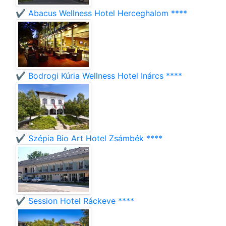
✔️ Abacus Wellness Hotel Herceghalom ****
✔️ Bodrogi Kúria Wellness Hotel Inárcs ****
✔️ Szépia Bio Art Hotel Zsámbék ****
✔️ Session Hotel Ráckeve ****