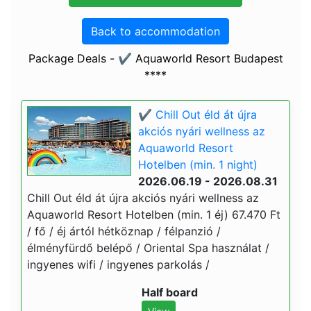
Back to accommodation
Package Deals - ✔️ Aquaworld Resort Budapest
****
✔️ Chill Out éld át újra
akciós nyári wellness az
Aquaworld Resort
Hotelben (min. 1 night)
2026.06.19 - 2026.08.31
Chill Out éld át újra akciós nyári wellness az
Aquaworld Resort Hotelben (min. 1 éj) 67.470 Ft
/ fő / éj ártól hétköznap / félpanzió /
élményfürdő belépő / Oriental Spa használat /
ingyenes wifi / ingyenes parkolás /
Half board