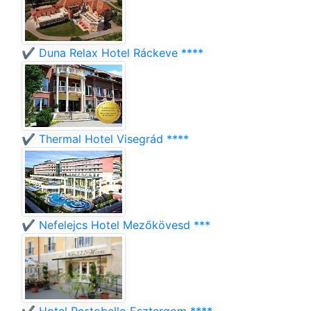
✔️ Duna Relax Hotel Ráckeve ****
✔️ Thermal Hotel Visegrád ****
✔️ Nefelejcs Hotel Mezőkövesd ***