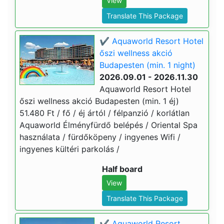
View
Translate This Package
✔️ Aquaworld Resort Hotel
őszi wellness akció
Budapesten (min. 1 night)
2026.09.01 - 2026.11.30
Aquaworld Resort Hotel
őszi wellness akció Budapesten (min. 1 éj)
51.480 Ft / fő / éj ártól / félpanzió / korlátlan
Aquaworld Élményfürdő belépés / Oriental Spa
használata / fürdőköpeny / ingyenes Wifi /
ingyenes kültéri parkolás /
Half board
View
Translate This Package
✔️ Aquaworld Resort