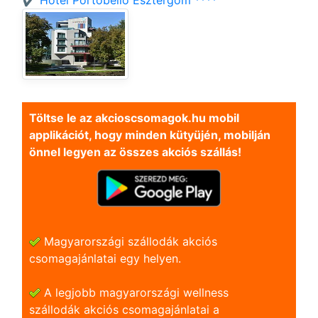
✔️ Hotel Portobello Esztergom ****
Töltse le az akcioscsomagok.hu mobil
applikációt, hogy minden kütyüjén, mobilján
önnel legyen az összes akciós szállás!
Magyarországi szállodák akciós
csomagajánlatai egy helyen.
A legjobb magyarországi wellness
szállodák akciós csomagajánlatai a