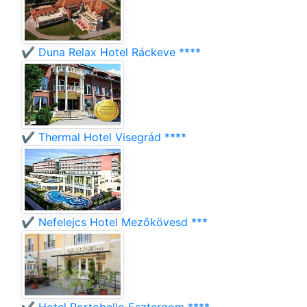
✔️ Duna Relax Hotel Ráckeve ****
✔️ Thermal Hotel Visegrád ****
✔️ Nefelejcs Hotel Mezőkövesd ***