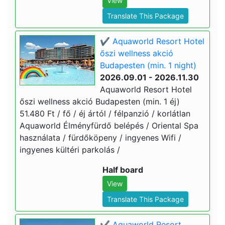
View
Translate This Package
✔️ Aquaworld Resort Hotel
őszi wellness akció
Budapesten (min. 1 night)
2026.09.01 - 2026.11.30
Aquaworld Resort Hotel
őszi wellness akció Budapesten (min. 1 éj)
51.480 Ft / fő / éj ártól / félpanzió / korlátlan
Aquaworld Élményfürdő belépés / Oriental Spa
használata / fürdőköpeny / ingyenes Wifi /
ingyenes kültéri parkolás /
Half board
View
Translate This Package
✔️ Aquaworld Resort