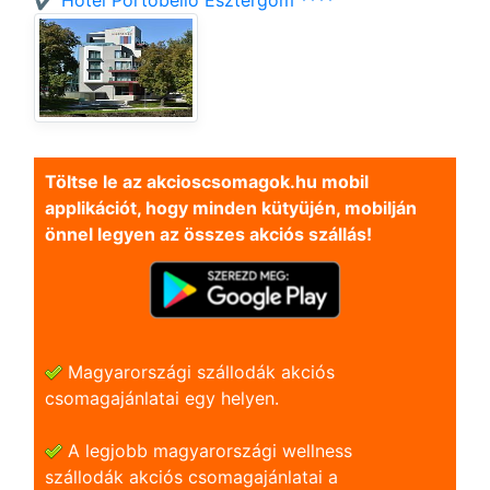
✔️ Hotel Portobello Esztergom ****
Töltse le az akcioscsomagok.hu mobil
applikációt, hogy minden kütyüjén, mobilján
önnel legyen az összes akciós szállás!
Magyarországi szállodák akciós
csomagajánlatai egy helyen.
A legjobb magyarországi wellness
szállodák akciós csomagajánlatai a