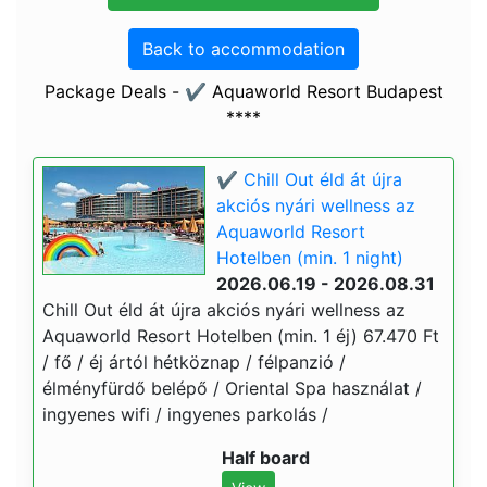
Back to accommodation
Package Deals - ✔️ Aquaworld Resort Budapest
****
✔️ Chill Out éld át újra
akciós nyári wellness az
Aquaworld Resort
Hotelben (min. 1 night)
2026.06.19 - 2026.08.31
Chill Out éld át újra akciós nyári wellness az
Aquaworld Resort Hotelben (min. 1 éj) 67.470 Ft
/ fő / éj ártól hétköznap / félpanzió /
élményfürdő belépő / Oriental Spa használat /
ingyenes wifi / ingyenes parkolás /
Half board