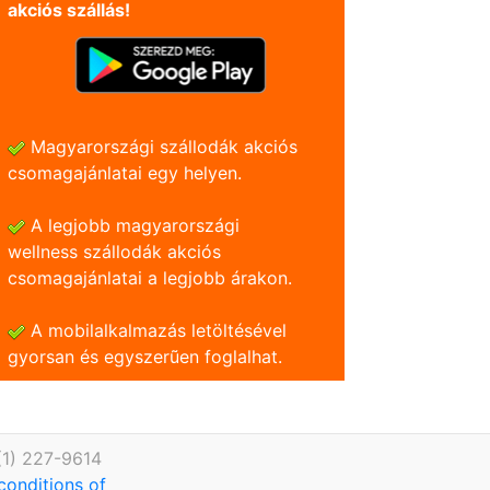
akciós szállás!
Magyarországi szállodák akciós
csomagajánlatai egy helyen.
A legjobb magyarországi
wellness szállodák akciós
csomagajánlatai a legjobb árakon.
A mobilalkalmazás letöltésével
gyorsan és egyszerũen foglalhat.
(1) 227-9614
conditions of