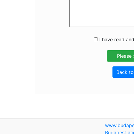
I have read and
Back t
www.budape
Budapest ac