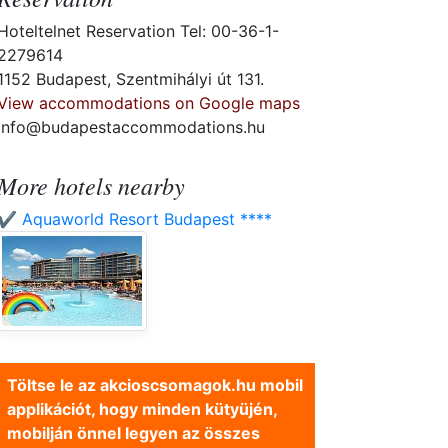
Hoteltelnet Reservation Tel: 00-36-1-
2279614
1152 Budapest, Szentmihályi út 131.
View accommodations on Google maps
info@budapestaccommodations.hu
More hotels nearby
✔️ Aquaworld Resort Budapest ****
Töltse le az akcioscsomagok.hu mobil
applikációt, hogy minden kütyüjén,
mobilján önnel legyen az összes