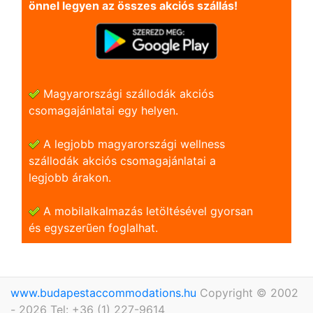
önnel legyen az összes akciós szállás!
Magyarországi szállodák akciós
csomagajánlatai egy helyen.
A legjobb magyarországi wellness
szállodák akciós csomagajánlatai a
legjobb árakon.
A mobilalkalmazás letöltésével gyorsan
és egyszerũen foglalhat.
www.budapestaccommodations.hu
Copyright © 2002
- 2026 Tel: +36 (1) 227-9614