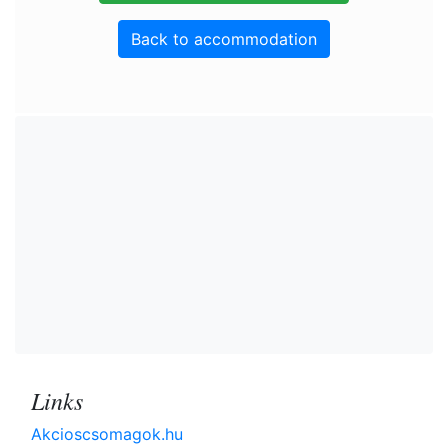
Back to accommodation
Links
Akcioscsomagok.hu