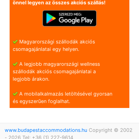
önnel legyen az összes akciós szállás!
Magyarországi szállodák akciós
csomagajánlatai egy helyen.
A legjobb magyarországi wellness
szállodák akciós csomagajánlatai a
legjobb árakon.
A mobilalkalmazás letöltésével gyorsan
és egyszerũen foglalhat.
www.budapestaccommodations.hu
Copyright © 2002
- 2026 Tel: +36 (1) 227-9614