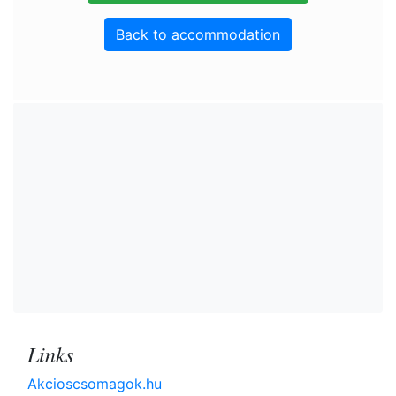
Back to accommodation
Links
Akcioscsomagok.hu