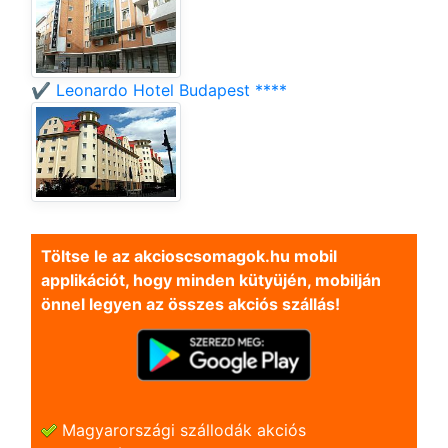
✔️ Leonardo Hotel Budapest ****
Töltse le az akcioscsomagok.hu mobil
applikációt, hogy minden kütyüjén, mobilján
önnel legyen az összes akciós szállás!
Magyarországi szállodák akciós