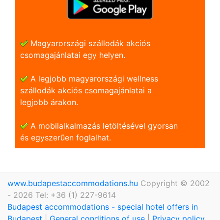
Magyarországi szállodák akciós
csomagajánlatai egy helyen.
A legjobb magyarországi wellness
szállodák akciós csomagajánlatai a
legjobb árakon.
A mobilalkalmazás letöltésével gyorsan
és egyszerũen foglalhat.
www.budapestaccommodations.hu
Copyright © 2002
- 2026 Tel: +36 (1) 227-9614
Budapest accommodations - special hotel offers in
Budapest
|
General conditions of use
|
Privacy policy