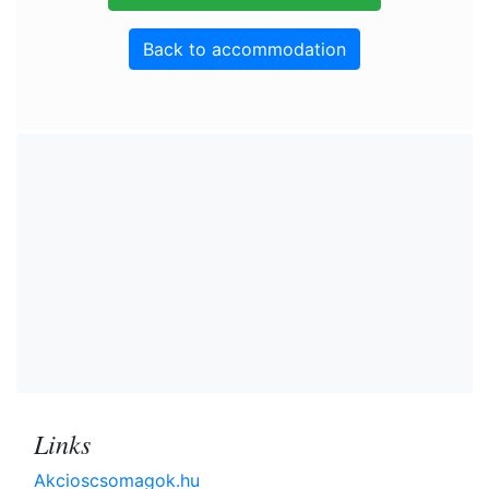
Back to accommodation
Links
Akcioscsomagok.hu