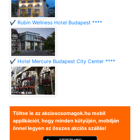
✔️ Rubin Wellness Hotel Budapest ****
✔️ Hotel Mercure Budapest City Center ****
Töltse le az akcioscsomagok.hu mobil
applikációt, hogy minden kütyüjén, mobilján
önnel legyen az összes akciós szállás!