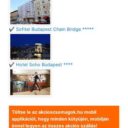
✔️ Sofitel Budapest Chain Bridge *****
✔️ Hotel Soho Budapest ****
Töltse le az akcioscsomagok.hu mobil
applikációt, hogy minden kütyüjén, mobilján
önnel legyen az összes akciós szállás!