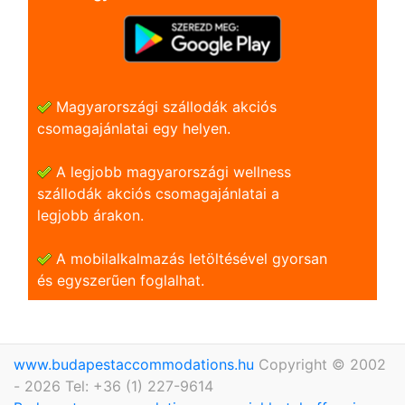
Magyarországi szállodák akciós
csomagajánlatai egy helyen.
A legjobb magyarországi wellness
szállodák akciós csomagajánlatai a
legjobb árakon.
A mobilalkalmazás letöltésével gyorsan
és egyszerũen foglalhat.
www.budapestaccommodations.hu
Copyright © 2002
- 2026 Tel: +36 (1) 227-9614