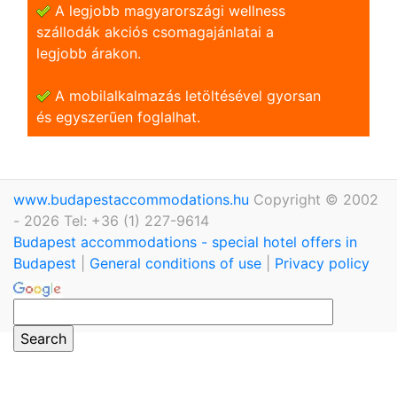
A legjobb magyarországi wellness
szállodák akciós csomagajánlatai a
legjobb árakon.
A mobilalkalmazás letöltésével gyorsan
és egyszerũen foglalhat.
www.budapestaccommodations.hu
Copyright © 2002
- 2026 Tel: +36 (1) 227-9614
Budapest accommodations - special hotel offers in
Budapest
|
General conditions of use
|
Privacy policy