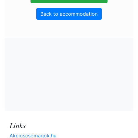
Back to accommodation
Links
Akcioscsomagok.hu