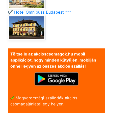
✔️ Hotel Omnibusz Budapest ***
Töltse le az akcioscsomagok.hu mobil
applikációt, hogy minden kütyüjén, mobilján
önnel legyen az összes akciós szállás!
Magyarországi szállodák akciós
csomagajánlatai egy helyen.