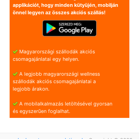
applikációt, hogy minden kütyüjén, mobilján
önnel legyen az összes akciós szállás!
Magyarországi szállodák akciós
csomagajánlatai egy helyen.
A legjobb magyarországi wellness
szállodák akciós csomagajánlatai a
legjobb árakon.
A mobilalkalmazás letöltésével gyorsan
és egyszerũen foglalhat.