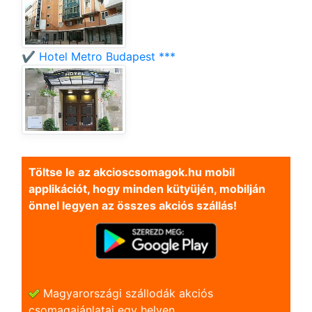
✔️ Hotel Metro Budapest ***
Töltse le az akcioscsomagok.hu mobil
applikációt, hogy minden kütyüjén, mobilján
önnel legyen az összes akciós szállás!
Magyarországi szállodák akciós
csomagajánlatai egy helyen.