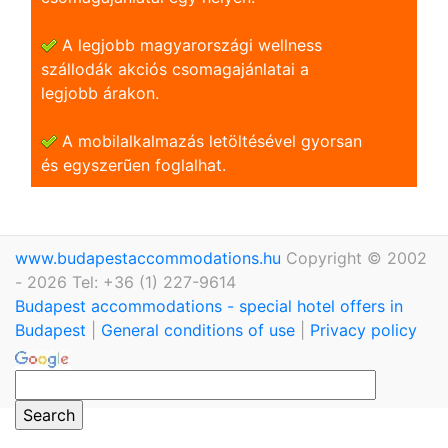
A legjobb magyarországi wellness
szállodák akciós csomagajánlatai a
legjobb árakon.
A mobilalkalmazás letöltésével gyorsan
és egyszerũen foglalhat.
www.budapestaccommodations.hu
Copyright © 2002
- 2026 Tel: +36 (1) 227-9614
Budapest accommodations - special hotel offers in
Budapest
|
General conditions of use
|
Privacy policy