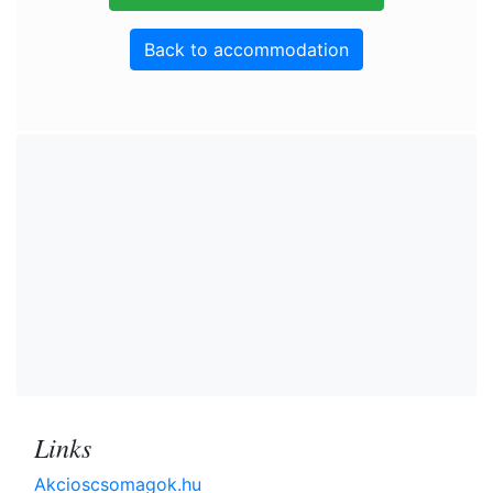
Back to accommodation
Links
Akcioscsomagok.hu