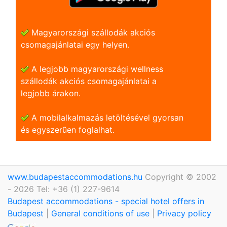
Magyarországi szállodák akciós
csomagajánlatai egy helyen.
A legjobb magyarországi wellness
szállodák akciós csomagajánlatai a
legjobb árakon.
A mobilalkalmazás letöltésével gyorsan
és egyszerũen foglalhat.
www.budapestaccommodations.hu
Copyright © 2002
- 2026 Tel: +36 (1) 227-9614
Budapest accommodations - special hotel offers in
Budapest
|
General conditions of use
|
Privacy policy