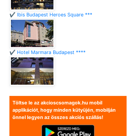
✔️ Ibis Budapest Heroes Square ***
✔️ Hotel Marmara Budapest ****
Töltse le az akcioscsomagok.hu mobil
applikációt, hogy minden kütyüjén, mobilján
önnel legyen az összes akciós szállás!