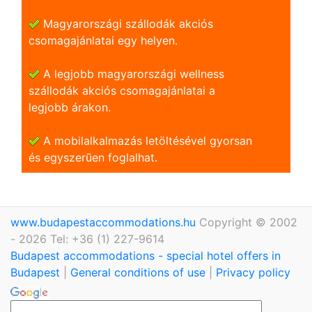
Magyarországi szállodák akciós
csomagajánlatai egy helyen.
A legjobb magyarországi wellness
szállodák akciós csomagajánlatai a
legjobb árakon.
A mobilalkalmazás letöltésével gyorsan
és egyszerũen foglalhat.
www.budapestaccommodations.hu
Copyright © 2002
- 2026 Tel: +36 (1) 227-9614
Budapest accommodations - special hotel offers in
Budapest
|
General conditions of use
|
Privacy policy