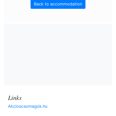
Back to accommodation
Links
Akcioscsomagok.hu