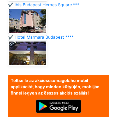
✔️ Ibis Budapest Heroes Square ***
✔️ Hotel Marmara Budapest ****
Töltse le az akcioscsomagok.hu mobil
applikációt, hogy minden kütyüjén, mobilján
önnel legyen az összes akciós szállás!