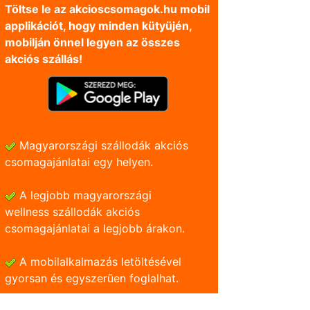
Töltse le az akcioscsomagok.hu mobil
applikációt, hogy minden kütyüjén,
mobilján önnel legyen az összes
akciós szállás!
Magyarországi szállodák akciós
csomagajánlatai egy helyen.
A legjobb magyarországi
wellness szállodák akciós
csomagajánlatai a legjobb árakon.
A mobilalkalmazás letöltésével
gyorsan és egyszerũen foglalhat.