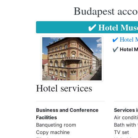
Budapest accom
✔️ Hotel Mu
✔️ Hotel
✔️ Hotel 
Hotel services
Business and Conference
Services 
Facilities
Air condit
Banqueting room
Bath with
Copy machine
TV set