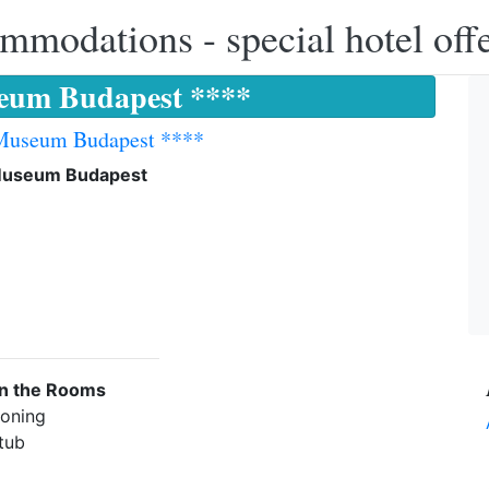
modations - special hotel off
seum Budapest ****
 Museum Budapest ****
Museum Budapest
in the Rooms
ioning
 tub