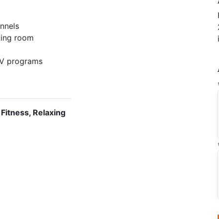
nnels
ing room
 TV programs
e
 Fitness, Relaxing