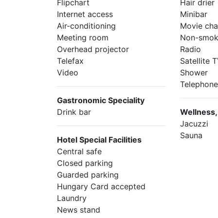
Flipchart
Hair drier
Internet access
Minibar
Air-conditioning
Movie cha
Meeting room
Non-smok
Overhead projector
Radio
Telefax
Satellite
Video
Shower
Telephon
Gastronomic Speciality
Drink bar
Wellness,
Jacuzzi
Sauna
Hotel Special Facilities
Central safe
Closed parking
Guarded parking
Hungary Card accepted
Laundry
News stand