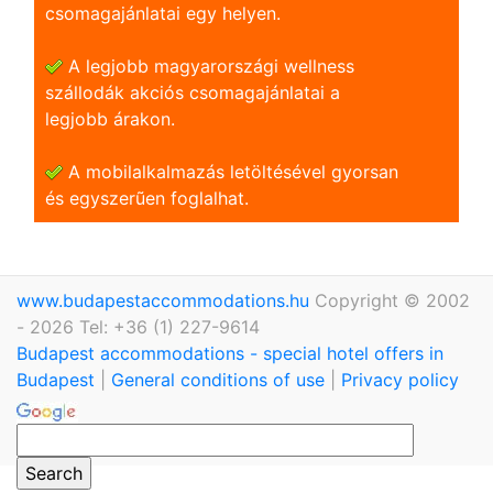
csomagajánlatai egy helyen.
A legjobb magyarországi wellness
szállodák akciós csomagajánlatai a
legjobb árakon.
A mobilalkalmazás letöltésével gyorsan
és egyszerũen foglalhat.
www.budapestaccommodations.hu
Copyright © 2002
- 2026 Tel: +36 (1) 227-9614
Budapest accommodations - special hotel offers in
Budapest
|
General conditions of use
|
Privacy policy