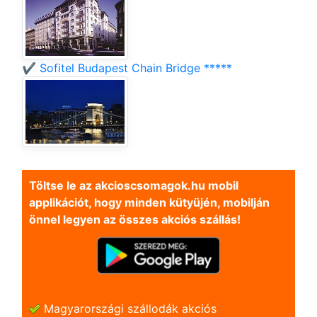
✔️ Sofitel Budapest Chain Bridge *****
Töltse le az akcioscsomagok.hu mobil
applikációt, hogy minden kütyüjén, mobilján
önnel legyen az összes akciós szállás!
Magyarországi szállodák akciós