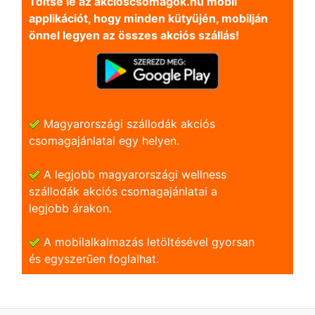
Töltse le az akcioscsomagok.hu mobil
applikációt, hogy minden kütyüjén, mobilján
önnel legyen az összes akciós szállás!
Magyarországi szállodák akciós
csomagajánlatai egy helyen.
A legjobb magyarországi wellness
szállodák akciós csomagajánlatai a
legjobb árakon.
A mobilalkalmazás letöltésével gyorsan
és egyszerũen foglalhat.