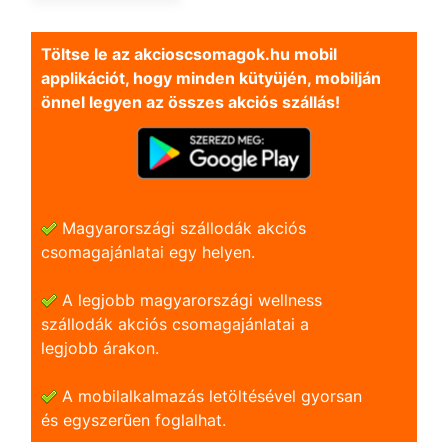
Töltse le az akcioscsomagok.hu mobil
applikációt, hogy minden kütyüjén, mobilján
önnel legyen az összes akciós szállás!
Magyarországi szállodák akciós
csomagajánlatai egy helyen.
A legjobb magyarországi wellness
szállodák akciós csomagajánlatai a
legjobb árakon.
A mobilalkalmazás letöltésével gyorsan
és egyszerũen foglalhat.