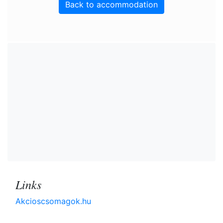
Back to accommodation
Links
Akcioscsomagok.hu