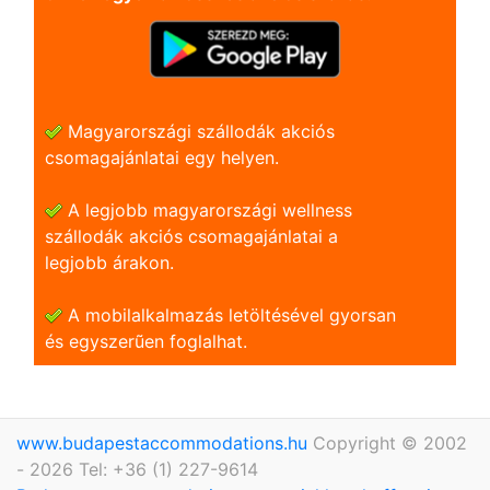
Magyarországi szállodák akciós
csomagajánlatai egy helyen.
A legjobb magyarországi wellness
szállodák akciós csomagajánlatai a
legjobb árakon.
A mobilalkalmazás letöltésével gyorsan
és egyszerũen foglalhat.
www.budapestaccommodations.hu
Copyright © 2002
- 2026 Tel: +36 (1) 227-9614