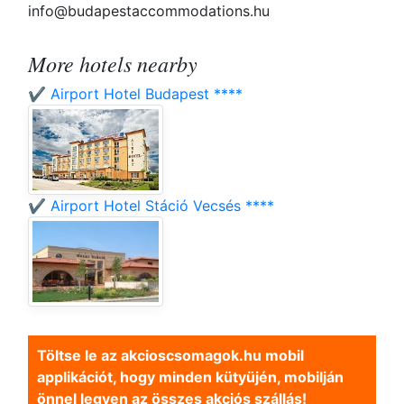
info@budapestaccommodations.hu
More hotels nearby
✔️ Airport Hotel Budapest ****
✔️ Airport Hotel Stáció Vecsés ****
Töltse le az akcioscsomagok.hu mobil
applikációt, hogy minden kütyüjén, mobilján
önnel legyen az összes akciós szállás!