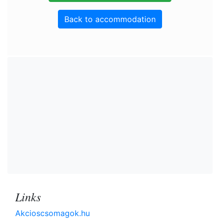
Back to accommodation
Links
Akcioscsomagok.hu