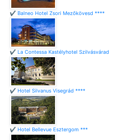
✔️ Balneo Hotel Zsori Mezőkövesd ****
✔️ La Contessa Kastélyhotel Szilvásvárad
✔️ Hotel Silvanus Visegrád ****
✔️ Hotel Bellevue Esztergom ***