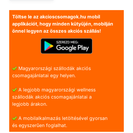
Töltse le az akcioscsomagok.hu mobil
applikációt, hogy minden kütyüjén, mobilján
önnel legyen az összes akciós szállás!
Magyarországi szállodák akciós
csomagajánlatai egy helyen.
A legjobb magyarországi wellness
szállodák akciós csomagajánlatai a
legjobb árakon.
A mobilalkalmazás letöltésével gyorsan
és egyszerũen foglalhat.