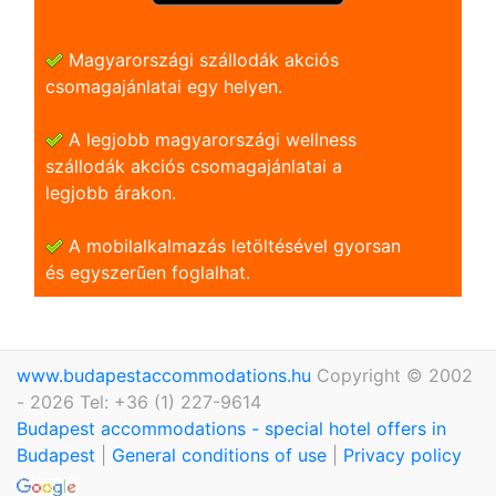
Magyarországi szállodák akciós
csomagajánlatai egy helyen.
A legjobb magyarországi wellness
szállodák akciós csomagajánlatai a
legjobb árakon.
A mobilalkalmazás letöltésével gyorsan
és egyszerũen foglalhat.
www.budapestaccommodations.hu
Copyright © 2002
- 2026 Tel: +36 (1) 227-9614
Budapest accommodations - special hotel offers in
Budapest
|
General conditions of use
|
Privacy policy