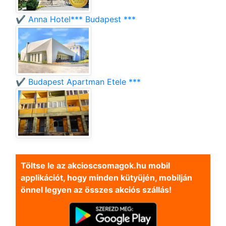
✔️ Anna Hotel*** Budapest ***
✔️ Budapest Apartman Etele ***
Töltse le az akcioscsomagok.hu mobil
applikációt, hogy minden kütyüjén, mobilján
önnel legyen az összes akciós szállás!