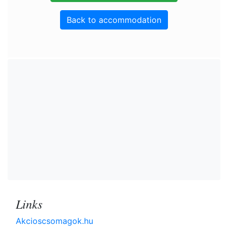
Back to accommodation
Links
Akcioscsomagok.hu