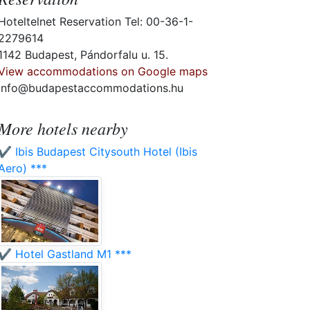
Hoteltelnet Reservation Tel: 00-36-1-
2279614
1142 Budapest, Pándorfalu u. 15.
View accommodations on Google maps
info@budapestaccommodations.hu
More hotels nearby
✔️ Ibis Budapest Citysouth Hotel (Ibis
Aero) ***
✔️ Hotel Gastland M1 ***