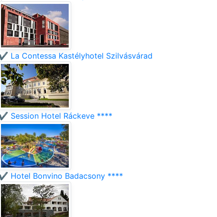
✔️ La Contessa Kastélyhotel Szilvásvárad
✔️ Session Hotel Ráckeve ****
✔️ Hotel Bonvino Badacsony ****