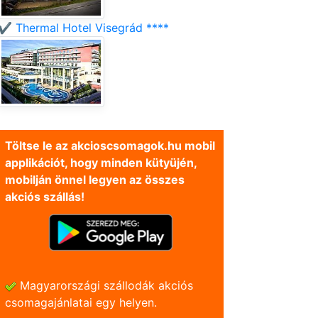
✔️ Thermal Hotel Visegrád ****
Töltse le az akcioscsomagok.hu mobil
applikációt, hogy minden kütyüjén,
mobilján önnel legyen az összes
akciós szállás!
Magyarországi szállodák akciós
csomagajánlatai egy helyen.