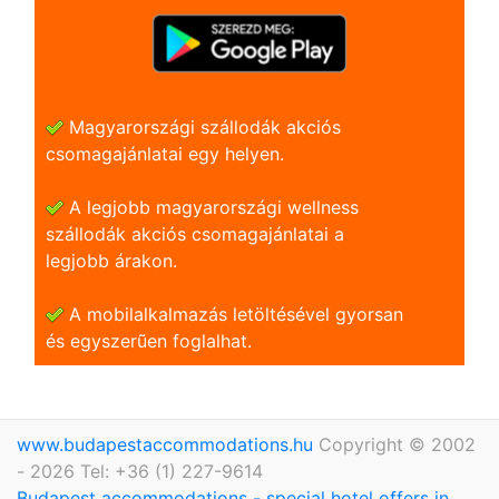
Magyarországi szállodák akciós
csomagajánlatai egy helyen.
A legjobb magyarországi wellness
szállodák akciós csomagajánlatai a
legjobb árakon.
A mobilalkalmazás letöltésével gyorsan
és egyszerũen foglalhat.
www.budapestaccommodations.hu
Copyright © 2002
- 2026 Tel: +36 (1) 227-9614
Budapest accommodations - special hotel offers in