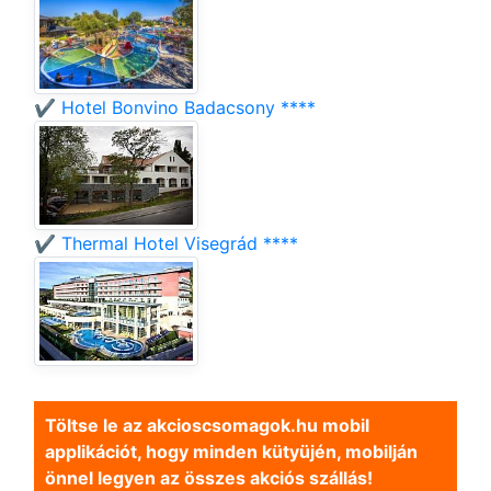
✔️ Hotel Bonvino Badacsony ****
✔️ Thermal Hotel Visegrád ****
Töltse le az akcioscsomagok.hu mobil
applikációt, hogy minden kütyüjén, mobilján
önnel legyen az összes akciós szállás!