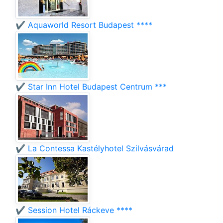
✔️ Aquaworld Resort Budapest ****
✔️ Star Inn Hotel Budapest Centrum ***
✔️ La Contessa Kastélyhotel Szilvásvárad
✔️ Session Hotel Ráckeve ****