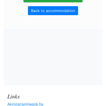
Back to accommodation
Links
Akcioscsomagok.hu