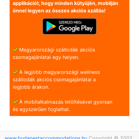
applikációt, hogy minden kütyüjén, mobilján
önnel legyen az összes akciós szállás!
Magyarországi szállodák akciós
csomagajánlatai egy helyen.
A legjobb magyarországi wellness
szállodák akciós csomagajánlatai a
legjobb árakon.
A mobilalkalmazás letöltésével gyorsan
és egyszerũen foglalhat.
www.budapestaccommodations.hu
Copyright © 2002