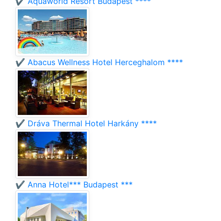
✔️ Aquaworld Resort Budapest ****
✔️ Abacus Wellness Hotel Herceghalom ****
✔️ Dráva Thermal Hotel Harkány ****
✔️ Anna Hotel*** Budapest ***