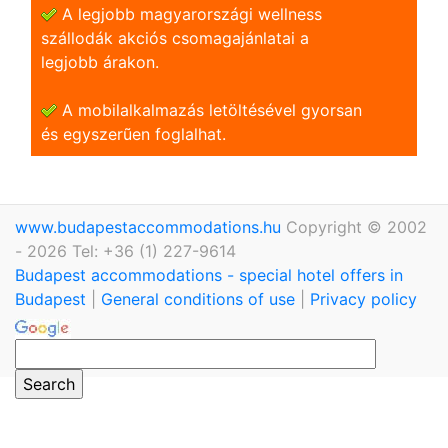
A legjobb magyarországi wellness
szállodák akciós csomagajánlatai a
legjobb árakon.
A mobilalkalmazás letöltésével gyorsan
és egyszerũen foglalhat.
www.budapestaccommodations.hu
Copyright © 2002
- 2026 Tel: +36 (1) 227-9614
Budapest accommodations - special hotel offers in
Budapest
|
General conditions of use
|
Privacy policy