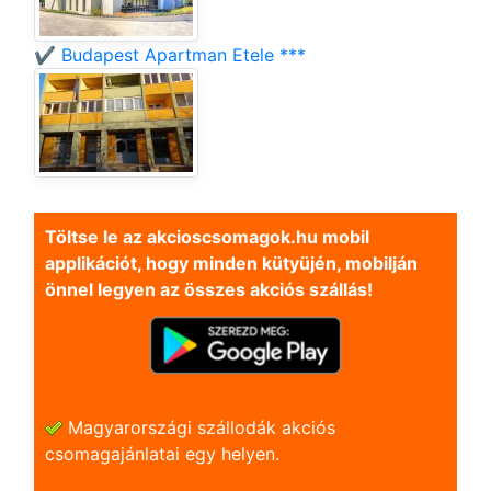
✔️ Budapest Apartman Etele ***
Töltse le az akcioscsomagok.hu mobil
applikációt, hogy minden kütyüjén, mobilján
önnel legyen az összes akciós szállás!
Magyarországi szállodák akciós
csomagajánlatai egy helyen.