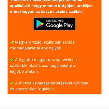
applikációt, hogy minden kütyüjén, mobilján
önnel legyen az összes akciós szállás!
Magyarországi szállodák akciós
csomagajánlatai egy helyen.
A legjobb magyarországi wellness
szállodák akciós csomagajánlatai a
legjobb árakon.
A mobilalkalmazás letöltésével gyorsan
és egyszerũen foglalhat.