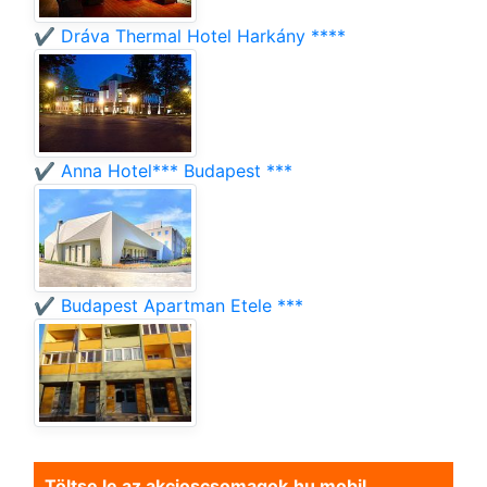
✔️ Dráva Thermal Hotel Harkány ****
✔️ Anna Hotel*** Budapest ***
✔️ Budapest Apartman Etele ***
Töltse le az akcioscsomagok.hu mobil