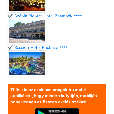
✔️ Szépia Bio Art Hotel Zsámbék ****
✔️ Session Hotel Ráckeve ****
Töltse le az akcioscsomagok.hu mobil
applikációt, hogy minden kütyüjén, mobilján
önnel legyen az összes akciós szállás!