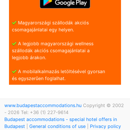
Magyarországi szállodák akciós
csomagajánlatai egy helyen.
A legjobb magyarországi wellness
szállodák akciós csomagajánlatai a
legjobb árakon.
A mobilalkalmazás letöltésével gyorsan
és egyszerũen foglalhat.
www.budapestaccommodations.hu
Copyright © 2002
- 2026 Tel: +36 (1) 227-9614
Budapest accommodations - special hotel offers in
Budapest
|
General conditions of use
|
Privacy policy