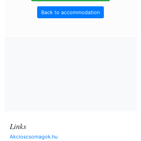
Back to accommodation
Links
Akcioscsomagok.hu