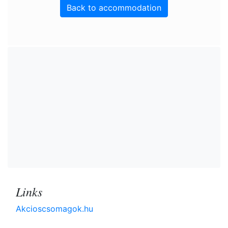
Back to accommodation
Links
Akcioscsomagok.hu