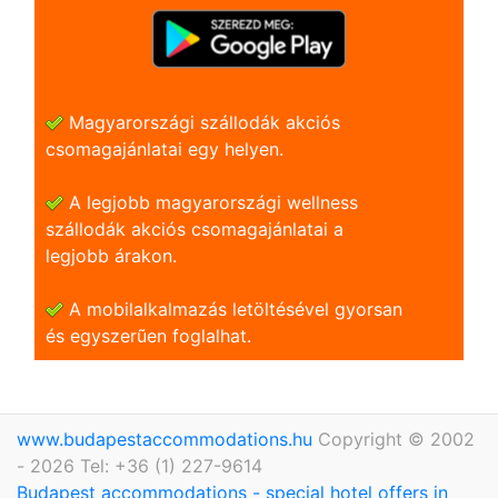
Magyarországi szállodák akciós
csomagajánlatai egy helyen.
A legjobb magyarországi wellness
szállodák akciós csomagajánlatai a
legjobb árakon.
A mobilalkalmazás letöltésével gyorsan
és egyszerũen foglalhat.
www.budapestaccommodations.hu
Copyright © 2002
- 2026 Tel: +36 (1) 227-9614
Budapest accommodations - special hotel offers in