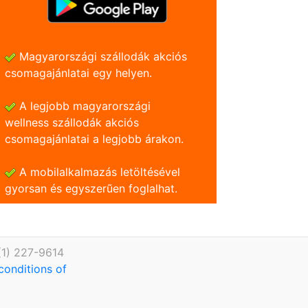
Magyarországi szállodák akciós
csomagajánlatai egy helyen.
A legjobb magyarországi
wellness szállodák akciós
csomagajánlatai a legjobb árakon.
A mobilalkalmazás letöltésével
gyorsan és egyszerũen foglalhat.
(1) 227-9614
conditions of