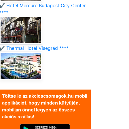
✔️ Hotel Mercure Budapest City Center
****
✔️ Thermal Hotel Visegrád ****
Töltse le az akcioscsomagok.hu mobil
applikációt, hogy minden kütyüjén,
mobilján önnel legyen az összes
akciós szállás!