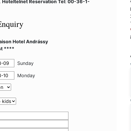
.
Hoteltelnet Reservation Tel: 00-36-1-
Enquiry
ison Hotel Andrássy
t ****
Sunday
Monday