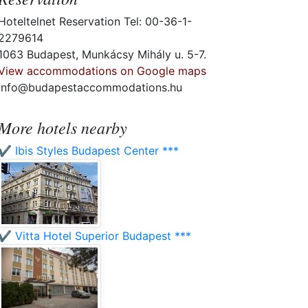
Hoteltelnet Reservation Tel: 00-36-1-
2279614
1063 Budapest, Munkácsy Mihály u. 5-7.
View accommodations on Google maps
info@budapestaccommodations.hu
More hotels nearby
✔️ Ibis Styles Budapest Center ***
✔️ Vitta Hotel Superior Budapest ***